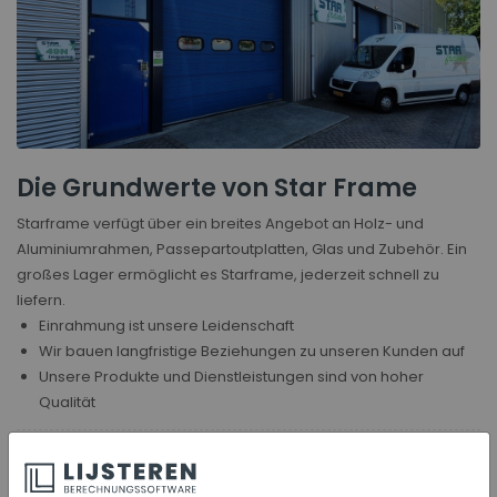
Die Grundwerte von Star Frame
Starframe verfügt über ein breites Angebot an Holz- und
Aluminiumrahmen, Passepartoutplatten, Glas und Zubehör. Ein
großes Lager ermöglicht es Starframe, jederzeit schnell zu
liefern.
Einrahmung ist unsere Leidenschaft
Wir bauen langfristige Beziehungen zu unseren Kunden auf
Unsere Produkte und Dienstleistungen sind von hoher
Qualität
Nachricht teilen