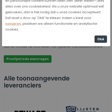
en persoonlijke content kunnen laten zien. Meer weten? Lees
systeem
alles over ons cookiebeleid. Als u onze website optimaal wilt
gebruiken, dan is het nodig dat u onze cookies accepteert.
Met onze calculatiesoftware was het berekenen van
Dat doet u door op 'Oké' te klikken. Indien u kiest voor
verkoopprijzen nog nooit zo eenvoudig. Wij zijn een
weigeren
, plaatsen we alleen functionele en analytische
onafhankelijk systeem waar u de prijzen van passe-partouts,
cookies.
wissellijsten, ophangsystemen en natuurlijk complete
schilderijlijsten in kunt berekenen. Bent u nog niet bekend met
Oké
ons systeem? Vraag een gratis proefperiode van 3 maanden
aan en ontdek de voordelen van Lijsteren calculatiesoftware.
Proefperiode aanvragen
Alle toonaangevende
leveranciers