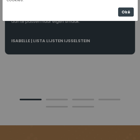
Lijsteren is een makkelijk te gebruiken programma. Het
Oké
programma komt professioneel over en is makkelijk
aan te passen naar eigen smaak.
ISABELLE | LISTA LIJSTEN IJSSELSTEIN