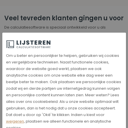
Veel tevreden klanten gingen u voor
De calculatiesoftware is speciaal ontwikkeld voor u als
lijstenmaker zodat er in uw winkel een eenvoudige
prijsberekening tot stand kan komen. Kies de gewenste lijst,
voer het formaat in inclusief alle bijbehorende specificaties om
tot de juiste verkoopprijs te komen.
Om u beter en persoonlijker te helpen, gebruiken wij cookies
en vergelijkbare technieken. Naast functionele cookies,
waardoor de website goed werkt, plaatsen we ook
analytische cookies om onze website elke dag weer een
beetje beter te maken. Ook plaatsen we persoonlijke cookies
zodat wij en derde partijen uw internetgedrag kunnen volgen
en persoonlijke content kunnen laten zien. Meer weten? Lees
alles over ons cookiebeleid. Als u onze website optimaal wilt
gebruiken, dan is het nodig dat u onze cookies accepteert.
Dat doet u door op 'Oké' te klikken. Indien u kiest voor
weigeren
, plaatsen we alleen functionele en analytische
cookies.