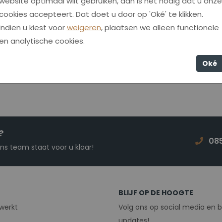
website optimaal wilt gebruiken, dan is het nodig dat u onze
cookies accepteert. Dat doet u door op 'Oké' te klikken.
Indien u kiest voor
weigeren
, plaatsen we alleen functionele
en analytische cookies.
Oké
?
085
s team staat voor u klaar!
BLIJF OP DE HOOGTE
werkt
Volg ons op social media en b
updates!