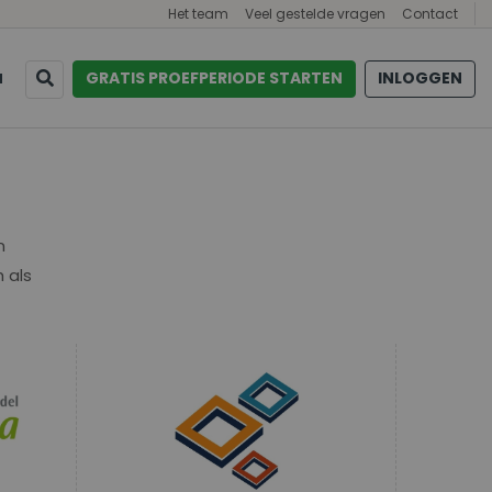
Het team
Veel gestelde vragen
Contact
GRATIS PROEFPERIODE STARTEN
INLOGGEN
N
n
h als